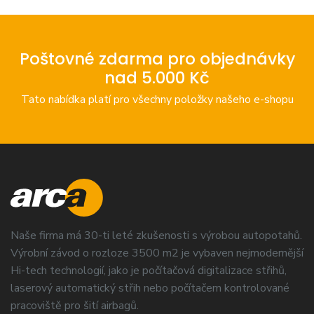
Poštovné zdarma pro objednávky
nad 5.000 Kč
Tato nabídka platí pro všechny položky našeho e-shopu
Naše firma má 30-ti leté zkušenosti s výrobou autopotahů.
Výrobní závod o rozloze 3500 m2 je vybaven nejmodernější
Hi-tech technologií, jako je počítačová digitalizace střihů,
laserový automatický střih nebo počítačem kontrolované
pracoviště pro šití airbagů.