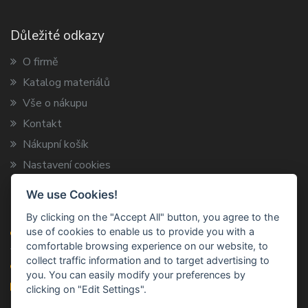
Důležité odkazy
O firmě
Katalog materiálů
Vše o nákupu
Kontakt
Nákupní košík
Nastavení cookies
We use Cookies!
Kontaktní informace
By clicking on the "Accept All" button, you agree to the
use of cookies to enable us to provide you with a
ARCA TRADE s.r.o.
comfortable browsing experience on our website, to
Vysokov 199, 547 01 Náchod
collect traffic information and to target advertising to
+420 491 424 787
you. You can easily modify your preferences by
info@arca-trade.cz
clicking on "Edit Settings".