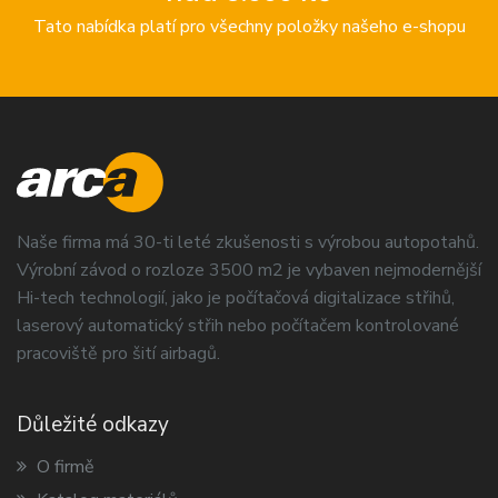
Tato nabídka platí pro všechny položky našeho e-shopu
Naše firma má 30-ti leté zkušenosti s výrobou autopotahů.
Výrobní závod o rozloze 3500 m2 je vybaven nejmodernější
Hi-tech technologií, jako je počítačová digitalizace střihů,
laserový automatický střih nebo počítačem kontrolované
pracoviště pro šití airbagů.
Důležité odkazy
O firmě