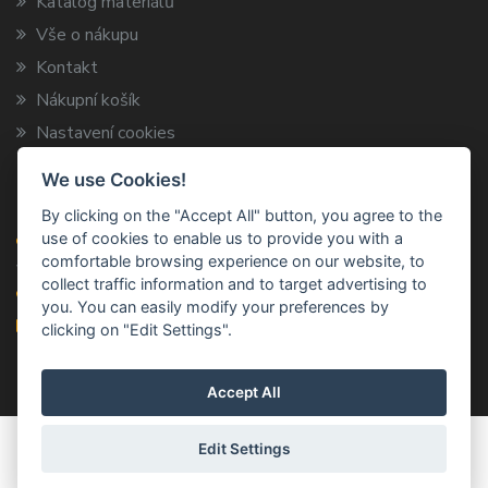
Katalog materiálů
Vše o nákupu
Kontakt
Nákupní košík
Nastavení cookies
We use Cookies!
Kontaktní informace
By clicking on the "Accept All" button, you agree to the
use of cookies to enable us to provide you with a
ARCA TRADE s.r.o.
comfortable browsing experience on our website, to
Vysokov 199, 547 01 Náchod
collect traffic information and to target advertising to
+420 491 424 787
you. You can easily modify your preferences by
info@arca-trade.cz
clicking on "Edit Settings".
Accept All
© 2011–2026
ARCA TRADE S.R.O.
Všechna práva
Edit Settings
vyhrazena. | Vyrobil:
IQSOFT.CZ