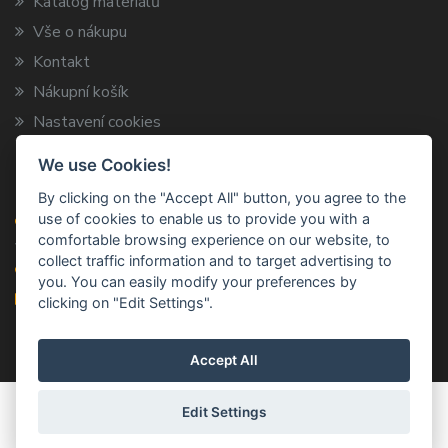
Katalog materiálů
Vše o nákupu
Kontakt
Nákupní košík
Nastavení cookies
We use Cookies!
Kontaktní informace
By clicking on the "Accept All" button, you agree to the
use of cookies to enable us to provide you with a
ARCA TRADE s.r.o.
comfortable browsing experience on our website, to
Vysokov 199, 547 01 Náchod
collect traffic information and to target advertising to
+420 491 424 787
you. You can easily modify your preferences by
info@arca-trade.cz
clicking on "Edit Settings".
Accept All
© 2011–2026
ARCA TRADE S.R.O.
Všechna práva
Edit Settings
vyhrazena. | Vyrobil:
IQSOFT.CZ