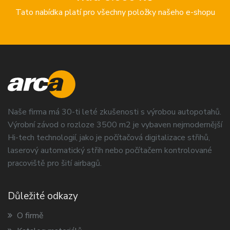
Tato nabídka platí pro všechny položky našeho e-shopu
Naše firma má 30-ti leté zkušenosti s výrobou autopotahů.
Výrobní závod o rozloze 3500 m2 je vybaven nejmodernější
Hi-tech technologií, jako je počítačová digitalizace střihů,
laserový automatický střih nebo počítačem kontrolované
pracoviště pro šití airbagů.
Důležité odkazy
O firmě