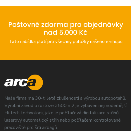
Poštovné zdarma pro objednávky
nad 5.000 Kč
Tato nabídka platí pro všechny položky našeho e-shopu
Naše firma má 30-ti leté zkušenosti s výrobou autopotahů.
Výrobní závod o rozloze 3500 m2 je vybaven nejmodernější
Hi-tech technologií, jako je počítačová digitalizace střihů,
laserový automatický střih nebo počítačem kontrolované
pracoviště pro šití airbagů.