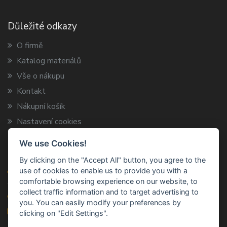
Důležité odkazy
O firmě
Katalog materiálů
Vše o nákupu
Kontakt
Nákupní košík
Nastavení cookies
We use Cookies!
Kontaktní informace
By clicking on the "Accept All" button, you agree to the
use of cookies to enable us to provide you with a
ARCA TRADE s.r.o.
comfortable browsing experience on our website, to
Vysokov 199, 547 01 Náchod
collect traffic information and to target advertising to
+420 491 424 787
you. You can easily modify your preferences by
info@arca-trade.cz
clicking on "Edit Settings".