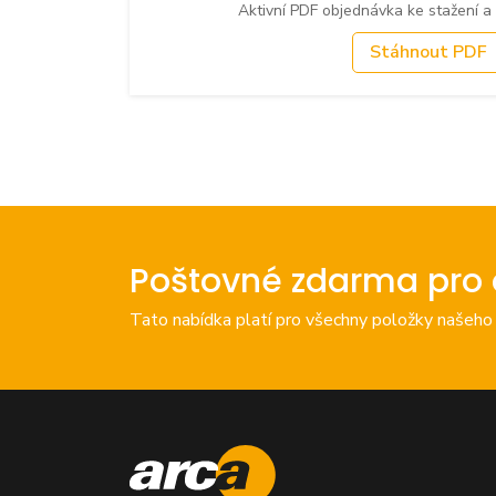
Aktivní PDF objednávka ke stažení a
Stáhnout PDF
Poštovné zdarma pro 
Tato nabídka platí pro všechny položky našeho