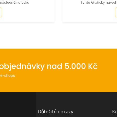
 následnému tisku
Tento Grafický návod
objednávky nad 5.000 Kč
 e-shopu
Důležité odkazy
Ko