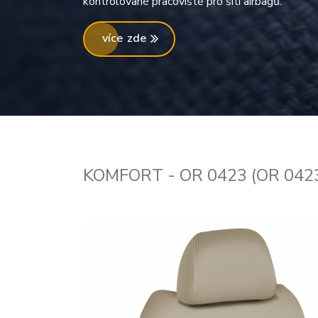
kontrolované pracoviště pro šití airbagů.
více zde
KOMFORT - OR 0423 (OR 0423 