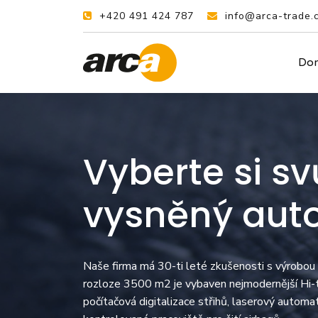
+420 491 424 787
info@arca-trade.
Do
Vyberte si sv
vysněný aut
Naše firma má 30-ti leté zkušenosti s výrobou
rozloze 3500 m2 je vybaven nejmodernější Hi-te
počítačová digitalizace střihů, laserový automa