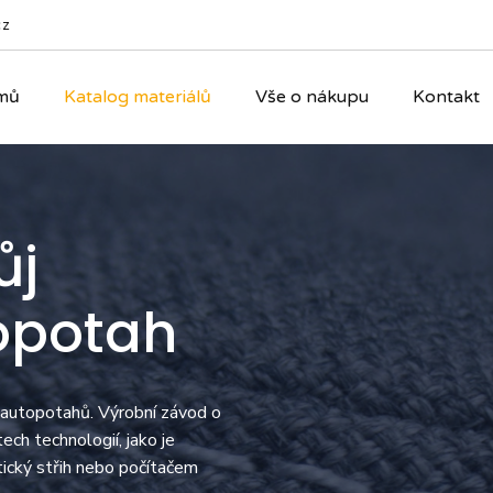
cz
mů
Katalog materiálů
Vše o nákupu
Kontakt
ůj
opotah
 autopotahů. Výrobní závod o
ch technologií, jako je
tický střih nebo počítačem