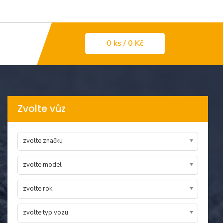
0
ks
/ 0 Kč
Zvolte vůz
zvolte značku
zvolte model
zvolte rok
zvolte typ vozu