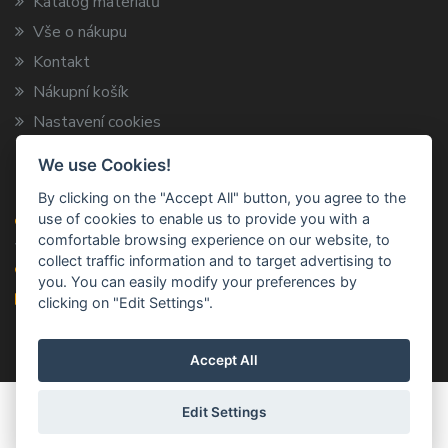
Katalog materiálů
Vše o nákupu
Kontakt
Nákupní košík
Nastavení cookies
We use Cookies!
Kontaktní informace
By clicking on the "Accept All" button, you agree to the
use of cookies to enable us to provide you with a
ARCA TRADE s.r.o.
comfortable browsing experience on our website, to
Vysokov 199, 547 01 Náchod
collect traffic information and to target advertising to
+420 491 424 787
you. You can easily modify your preferences by
info@arca-trade.cz
clicking on "Edit Settings".
Accept All
© 2011–2026
ARCA TRADE S.R.O.
Všechna práva
Edit Settings
vyhrazena. | Vyrobil:
IQSOFT.CZ