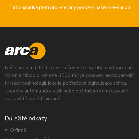
Tato nabídka platí pro všechny položky našeho e-shopu
Naše firma má 30-ti leté zkušenosti s výrobou autopotahů.
Výrobní závod o rozloze 3500 m2 je vybaven nejmodernější
Hi-tech technologií, jako je počítačová digitalizace střihů,
laserový automatický střih nebo počítačem kontrolované
pracoviště pro šití airbagů.
Důležité odkazy
O firmě