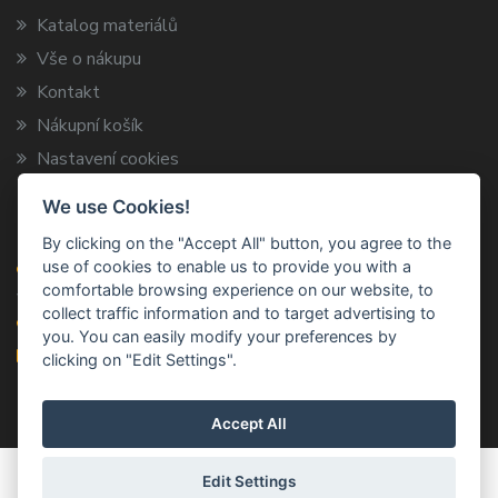
Katalog materiálů
Vše o nákupu
Kontakt
Nákupní košík
Nastavení cookies
We use Cookies!
Kontaktní informace
By clicking on the "Accept All" button, you agree to the
use of cookies to enable us to provide you with a
ARCA TRADE s.r.o.
comfortable browsing experience on our website, to
Vysokov 199, 547 01 Náchod
collect traffic information and to target advertising to
+420 491 424 787
you. You can easily modify your preferences by
info@arca-trade.cz
clicking on "Edit Settings".
Accept All
© 2011–2026
ARCA TRADE S.R.O.
Všechna práva
Edit Settings