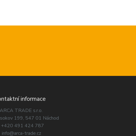
ntaktní informace
ARCA TRADE s.r.o.
sokov 199, 547 01 Náchod
+420 491 424 787
info@arca-trade.cz