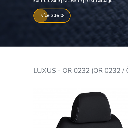
kontrolované pracoviště pro šití airbagů.
více zde
LUXUS - OR 0232 (OR 0232 / 