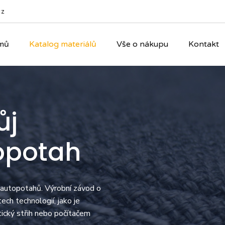
cz
mů
Katalog materiálů
Vše o nákupu
Kontakt
ůj
opotah
 autopotahů. Výrobní závod o
ch technologií, jako je
tický střih nebo počítačem