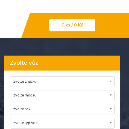
0
ks
/ 0 Kč
Zvolte vůz
zvolte značku
zvolte model
zvolte rok
zvolte typ vozu