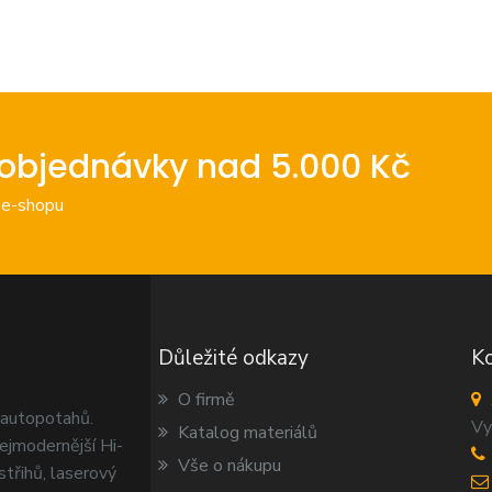
objednávky nad 5.000 Kč
 e-shopu
Důležité odkazy
Ko
O firmě
 autopotahů.
Vy
Katalog materiálů
ejmodernější Hi-
Vše o nákupu
 střihů, laserový