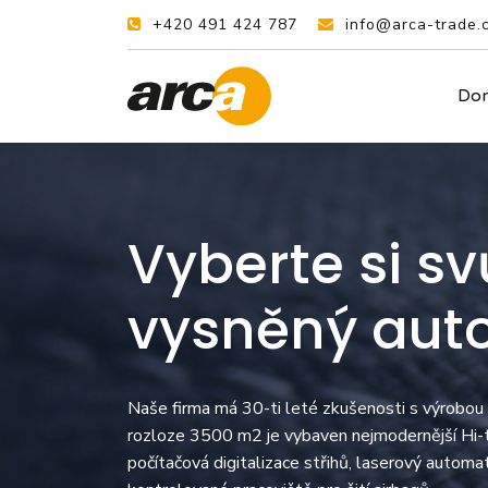
+420 491 424 787
info@arca-trade.
Do
Vyberte si sv
vysněný aut
Naše firma má 30-ti leté zkušenosti s výrobou
rozloze 3500 m2 je vybaven nejmodernější Hi-te
počítačová digitalizace střihů, laserový automa