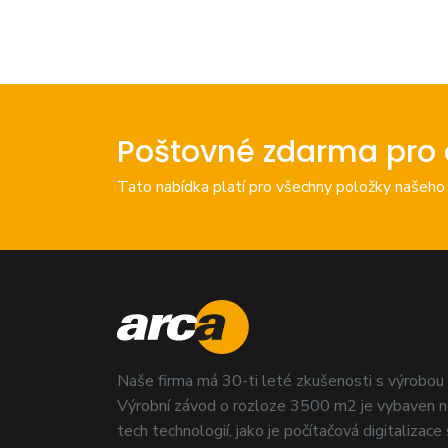
Poštovné zdarma pro 
Tato nabídka platí pro všechny položky našeho
Naše firma má 30-ti leté zkušenosti s výrobou
Výrobní závod o rozloze 3500 m2 je vybaven n
tech technologií, jako je počítačová digitalizace