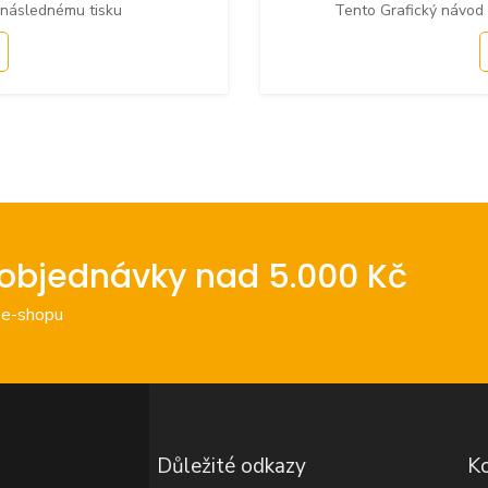
 následnému tisku
Tento Grafický návod
objednávky nad 5.000 Kč
 e-shopu
Důležité odkazy
Ko