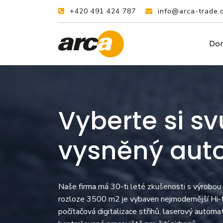
+420 491 424 787
info@arca-trade.
Do
Vyberte si sv
vysněný aut
Naše firma má 30-ti leté zkušenosti s výrobou
rozloze 3500 m2 je vybaven nejmodernější Hi-te
počítačová digitalizace střihů, laserový automa