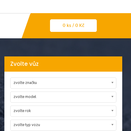
0
ks
/ 0 Kč
Zvolte vůz
zvolte značku
zvolte model
zvolte rok
zvolte typ vozu