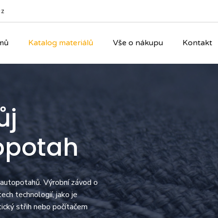
cz
mů
Katalog materiálů
Vše o nákupu
Kontakt
ůj
opotah
 autopotahů. Výrobní závod o
ch technologií, jako je
tický střih nebo počítačem