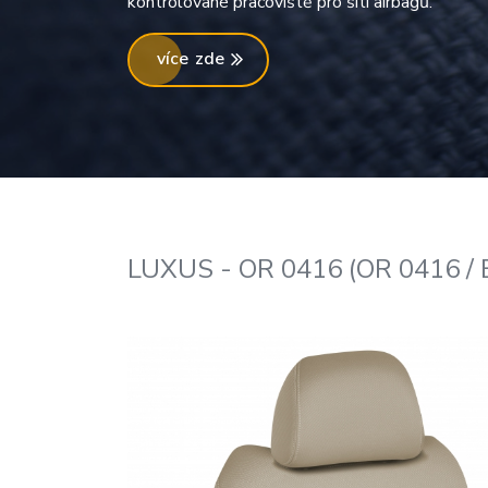
kontrolované pracoviště pro šití airbagů.
více zde
LUXUS - OR 0416 (OR 0416 / 