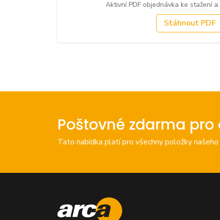
Aktivní PDF objednávka ke stažení a
Stáhnout PDF
Poštovné zdarma pro 
Tato nabídka platí pro všechny položky našeho