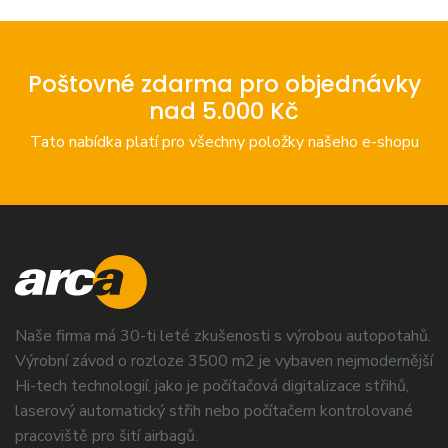
Poštovné zdarma pro objednávky
nad 5.000 Kč
Tato nabídka platí pro všechny položky našeho e-shopu
Naše firma má 30-ti leté zkušenosti s výrobou autopotahů.
Výrobní závod o rozloze 3500 m2 je vybaven nejmodernější
Hi-tech technologií, jako je počítačová digitalizace střihů,
laserový automatický střih nebo počítačem kontrolované
pracoviště pro šití airbagů.