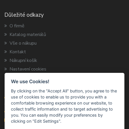
Důležité odkazy
O firmě
Katalog materiálů
Vše o nákupu
Kontakt
Nákupní košík
Nastavení cookies
We use Cookies!
Kontaktní informace
By clicking on the "Accept All" button, you agree to the
use of cookies to enable us to provide you with a
ARCA TRADE s.r.o.
comfortable browsing experience on our website, to
Vysokov 199, 547 01 Náchod
collect traffic information and to target advertising to
+420 491 424 787
you. You can easily modify your preferences by
info@arca-trade.cz
clicking on "Edit Settings".