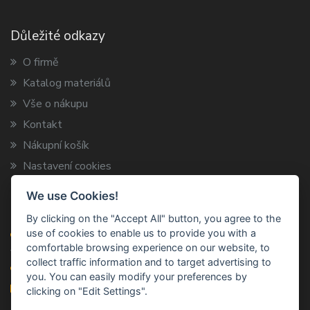
Důležité odkazy
O firmě
Katalog materiálů
Vše o nákupu
Kontakt
Nákupní košík
Nastavení cookies
We use Cookies!
Kontaktní informace
By clicking on the "Accept All" button, you agree to the
use of cookies to enable us to provide you with a
ARCA TRADE s.r.o.
comfortable browsing experience on our website, to
Vysokov 199, 547 01 Náchod
collect traffic information and to target advertising to
+420 491 424 787
you. You can easily modify your preferences by
info@arca-trade.cz
clicking on "Edit Settings".