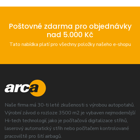
Poštovné zdarma pro objednávky
nad 5.000 Kč
Tato nabídka platí pro všechny položky našeho e-shopu
Naše firma má 30-ti leté zkušenosti s výrobou autopotahů.
Výrobní závod o rozloze 3500 m2 je vybaven nejmodernější
Hi-tech technologií, jako je počítačová digitalizace střihů,
laserový automatický střih nebo počítačem kontrolované
pracoviště pro šití airbagů.