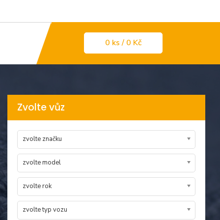
0
ks
/ 0 Kč
Zvolte vůz
zvolte značku
zvolte model
zvolte rok
zvolte typ vozu