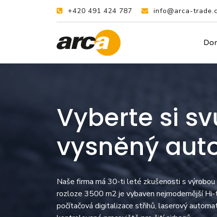
+420 491 424 787
info@arca-trade.
Do
Vyberte si sv
vysněný aut
Naše firma má 30-ti leté zkušenosti s výrobou
rozloze 3500 m2 je vybaven nejmodernější Hi-te
počítačová digitalizace střihů, laserový automa