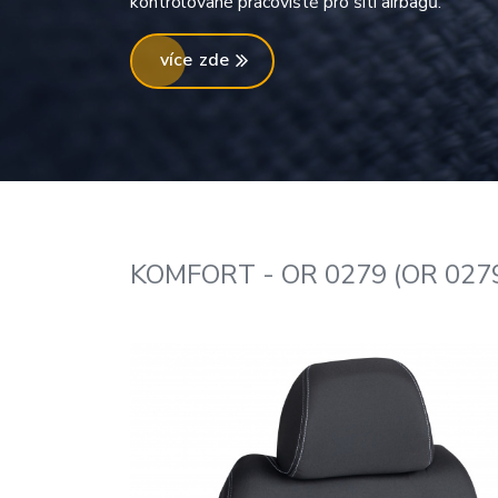
kontrolované pracoviště pro šití airbagů.
více zde
KOMFORT - OR 0279 (OR 0279 