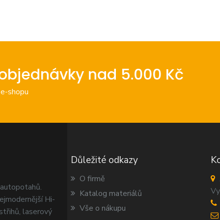
objednávky nad 5.000 Kč
 e-shopu
Důležité odkazy
Ko
O firmě
 autopotahů.
Vy
Katalog materiálů
ejmodernější Hi-
Vše o nákupu
 střihů, laserový