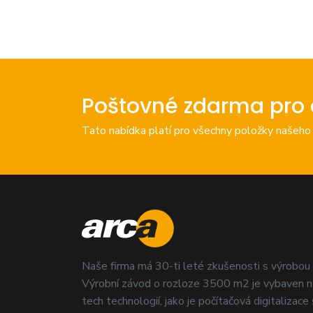
Poštovné zdarma pro 
Tato nabídka platí pro všechny položky našeho
Naše firma má 30-ti leté zkušenosti s výrobou
Výrobní závod o rozloze 3500 m2 je vybaven n
tech technologií, jako je počítačová digitalizace