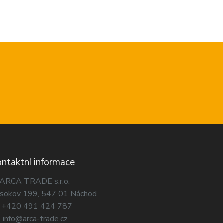
ntaktní informace
ARCA TRADE s.r.o.
sokov 199, 547 01 Náchod
+420 491 424 787
info@arca-trade.cz