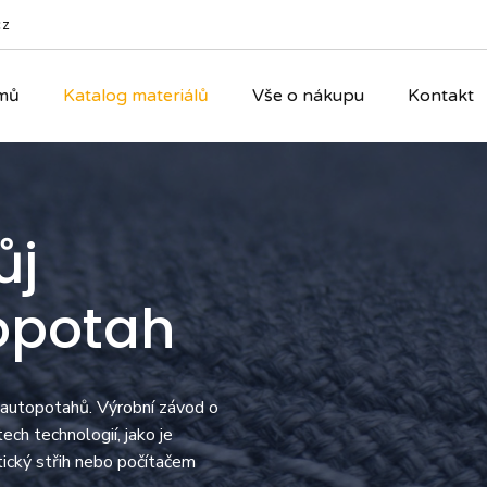
cz
mů
Katalog materiálů
Vše o nákupu
Kontakt
ůj
opotah
 autopotahů. Výrobní závod o
ch technologií, jako je
tický střih nebo počítačem